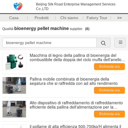
Beijing Silk Road Enterprise Management Services
Co.,LTD
Casa
Prodotti
Chi siamo
Fatory Tour
>>
bioenergy pellet machine
Qualità
supplier.
(8)
Macchina di legno della pallina di bioenergia del
combustibile della doppia del ciclo muffa dell'anello
con la pompa di lubrificante automatica
Richiesta ora
Pallina mobile combinata di bioenergia della
segatura che si raffredda con ad alto rendimento
Richiesta ora
Alto dispositivo di raffreddamento di raffreddamento
efficiente della pallina dell'alimentazione per la
fabbricazione delle palline di legno
Richiesta ora
il pollame di alta efficienza 500-700kg/H alimenta il