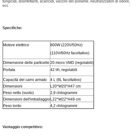
fungicidi, disinfettanti, acaricidi, vaccini del pollame, neutralizzatori di odore,
ecc
Specifiche:
Motore elettrico
800W (220V/50Hz)
(110V/60Hz facoltativo)
Dimensione delle particelle
20 micro VMD (regolabili)
Portata
42 l/h, regolabili
Capacità del carro armato
4 L (8L facoltativo)
Dimensioni
L20*W20*H47 cm
Peso netto (vuoto)
2,9 chilogrammi
Dimensioni dell'imballaggio
L22*W22*H49 cm
Peso lordo
4,2 chilogrammi
Vantaggio competitivo: