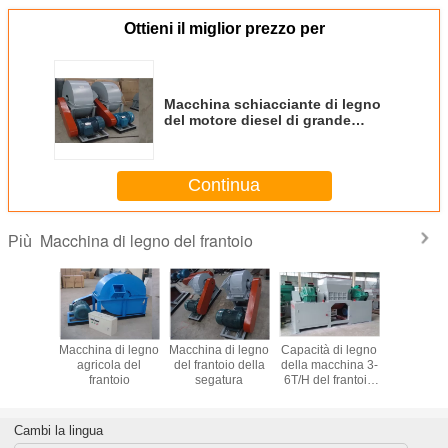
Ottieni il miglior prezzo per
Macchina schiacciante di legno
del motore diesel di grande
capacità 15hp per le materie
prime
Continua
Macchina di legno del frantoio
Più
 di legno
Macchina di legno
Macchina di legno
Capacità di legno
Capacit
toio dei
agricola del
del frantoio della
della macchina 3-
modello 
ioli
frantoio
segatura
6T/H del frantoio
della trin
del pallet di legno
800, do
del brandello
trinciatr
rullo p
Cambi la lingua
legnami, 