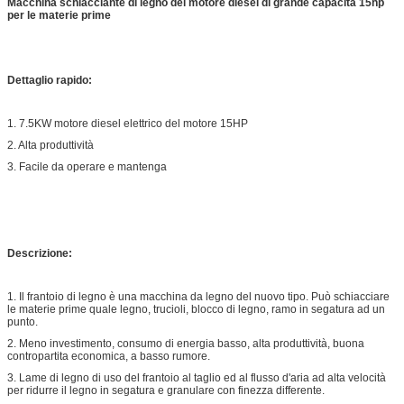
Macchina schiacciante di legno del motore diesel di grande capacità 15hp
per le materie prime
Dettaglio rapido:
1. 7.5KW motore diesel elettrico del motore 15HP
2. Alta produttività
3. Facile da operare e mantenga
Descrizione:
1. Il frantoio di legno è una macchina da legno del nuovo tipo. Può schiacciare
le materie prime quale legno, trucioli, blocco di legno, ramo in segatura ad un
punto.
2. Meno investimento, consumo di energia basso, alta produttività, buona
contropartita economica, a basso rumore.
3. Lame di legno di uso del frantoio al taglio ed al flusso d'aria ad alta velocità
per ridurre il legno in segatura e granulare con finezza differente.