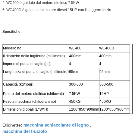
4. WC400 è guidato dal motore elettrico 7.5KW.
5. WC400D è guidato dal motore diesel 15HP con l'eleggere-inizio.
Specifiche:
Modello no.
WC400
WC400D
il diametro della taglierina (millimetro)
400mm
400mm
Importo di punta di taglio (pc)
4
4
Lunghezza di punta di taglio (millimetro)
95mm
95mm
Capacità (kg/hour)
300-500
300-500
Potere del motore elettrico (chilowatt)
7.5KW
15HP
Peso a macchina (chilogrammo)
450KG
450KG
Dimensioni globali (L*W*H)
1200*850*900mm
1200*850*900mm
macchina schiacciante di legno
Etichette:
,
macchina del truciolo