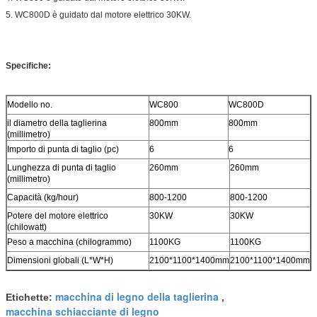
5. WC800D è guidato dal motore elettrico 30KW.
Specifiche:
Modello no.
WC800
WC800D
il diametro della taglierina
800mm
800mm
(millimetro)
Importo di punta di taglio (pc)
6
6
Lunghezza di punta di taglio
260mm
260mm
(millimetro)
Capacità (kg/hour)
800-1200
800-1200
Potere del motore elettrico
30KW
30KW
(chilowatt)
Peso a macchina (chilogrammo)
1100KG
1100KG
Dimensioni globali (L*W*H)
2100*1100*1400mm
2100*1100*1400mm
macchina di legno della taglierina
Etichette:
,
macchina schiacciante di legno