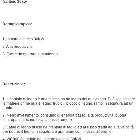
frantoio 30kw
Dettaglio rapido:
1. motore elettrico 30KW
2. Alta produttività
3. Facile da operare e mantenga
Descrizione:
1. Il frantoio di legno è una macchina da legno del nuovo tipo. Può schiacciare
le materie prime quale legno, trucioli, blocco di legno, ramo in segatura ad un
punto.
2. Meno investimento, consumo di energia basso, alta produttività, buona
contropartita economica, a basso rumore.
3. Lame di legno di uso del frantoio al taglio ed al flusso d'aria ad alta velocità
per ridurre il legno in segatura e granulare con finezza differente.
4. WC800 è guidato dal motore elettrico 30KW.