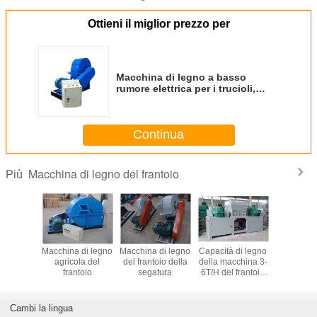
Ottieni il miglior prezzo per
Macchina di legno a basso
rumore elettrica per i trucioli,
blocco di legno del frantoio 30kw
Continua
Macchina di legno del frantoio
Più
 di legno
Macchina di legno
Macchina di legno
Capacità di legno
Capacit
toio dei
agricola del
del frantoio della
della macchina 3-
modello 
ioli
frantoio
segatura
6T/H del frantoio
della trin
del pallet di legno
800, do
del brandello
trinciatr
rullo p
Cambi la lingua
legnami, 