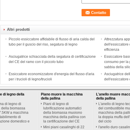
Altri prodotti
Piccolo essiccatore affidabile di flusso di aria calda del
Attrezzatura app
tubo per il guscio del riso, segatura di legno
dell'essiccatore 
efficienza
Asciugatrice schiacciata della segatura di certificazione
Essiccatore bass
del CE del ramo con il piccolo tubo
consumo per la 
sabbia della sil
Essiccatore economizzatore d'energia del flusso d'aria
Asciugatrice del
per i trucioli di legno/trucioli
dell'essiccatore 
 di legno della
Piano muore la macchina
L'anello muore mac
della pallina
della pallina
ina di legno di
Piani di legno di
L'anello di legno te
 della biomassa
lubrificazione automatici
del combustibile m
 7.5KW a macchina
della biomassa muoiono
macchina della pall
stabilimento di
macchina della pallina con
la doppia muffa dell
azione domestico e
la certificazione del CE
del ciclo
Mini piani casalinghi di 22
l'anello duro casali