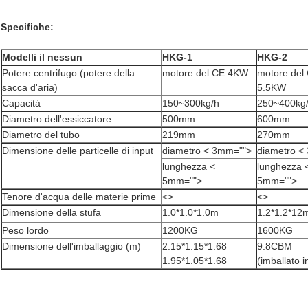
Specifiche:
Modelli il nessun
HKG-1
HKG-2
Potere centrifugo (potere della
motore del CE 4KW
motore del
sacca d'aria)
5.5KW
Capacità
150~300kg/h
250~400kg
Diametro dell'essiccatore
500mm
600mm
Diametro del tubo
219mm
270mm
Dimensione delle particelle di input
diametro < 3mm="">
diametro <
lunghezza <
lunghezza 
5mm="">
5mm="">
Tenore d'acqua delle materie prime
<>
<>
Dimensione della stufa
1.0*1.0*1.0m
1.2*1.2*12
Peso lordo
1200KG
1600KG
Dimensione dell'imballaggio (m)
2.15*1.15*1.68
9.8CBM
1.95*1.05*1.68
(imballato i