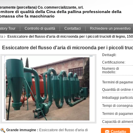
teramente (porcellana) Co. commercializzante, srl.
rnitore di qualità della Cina della pallina professionale della
omassa che fa macchinario
atory Tour
Controllo di qualità
Contattaci
Richiedere un preventivo
ria
Essiccatore del flusso d'aria di microonda per i piccoli trucioli di legno, 1
Essiccatore del flusso d'aria di microonda per i piccoli tru
Dettagli:
Certificazione:
Numero di
modello:
Termini di pagame
Quantità di ordine
Imballaggi particola
Tempi di consegna
Termini di pagamen
Capacità di alimen
Grande immagine :
Essiccatore del flusso d'aria di
Contatto