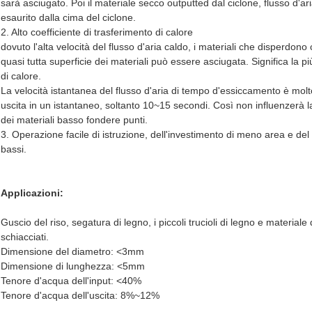
sarà asciugato. Poi il materiale secco outputted dal ciclone, flusso d'ar
esaurito dalla cima del ciclone.
2. Alto coefficiente di trasferimento di calore
dovuto l'alta velocità del flusso d'aria caldo, i materiali che disperdo
quasi tutta superficie dei materiali può essere asciugata. Significa la p
di calore.
La velocità istantanea del flusso d'aria di tempo d'essiccamento è molt
uscita in un istantaneo, soltanto 10~15 secondi. Così non influenzerà la
dei materiali basso fondere punti.
3. Operazione facile di istruzione, dell'investimento di meno area e de
bassi.
Applicazioni:
Guscio del riso, segatura di legno, i piccoli trucioli di legno e materiale
schiacciati.
Dimensione del diametro: <3mm
Dimensione di lunghezza: <5mm
Tenore d'acqua dell'input: <40%
Tenore d'acqua dell'uscita: 8%~12%