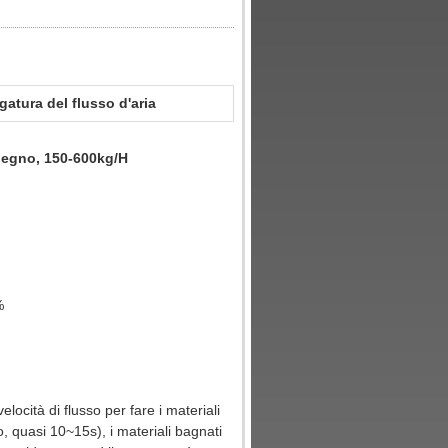
gatura del flusso d'aria
i legno, 150-600kg/H
%
locità di flusso per fare i materiali
o, quasi 10~15s), i materiali bagnati