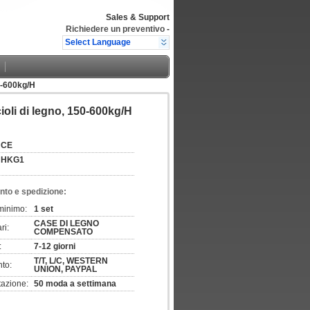
Sales & Support
Richiedere un preventivo
-
Select Language
50-600kg/H
cioli di legno, 150-600kg/H
CE
HKG1
nto e spedizione:
 minimo:
1 set
CASE DI LEGNO
ri:
COMPENSATO
:
7-12 giorni
T/T, L/C, WESTERN
to:
UNION, PAYPAL
tazione:
50 moda a settimana