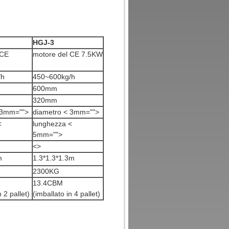
HGJ-3
 CE
motore del CE 7.5KW
/h
450~600kg/h
600mm
320mm
 3mm="">
diametro < 3mm="">
<
lunghezza <
5mm="">
<>
m
1.3*1.3*1.3m
2300KG
13.4CBM
n 2 pallet)
(imballato in 4 pallet)