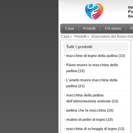
In
Fo
bi
Casa
Prodotti
Chi siamo
F
Casa
Prodotti
Essiccatore del flusso d'a
Tutti i prodotti
macchine di legno della pallina
(33)
Piano muore la macchina della
pallina
(15)
L'anello muore macchina della
pallina
(21)
macchina della pallina
dell'alimentazione animale
(23)
pallina che fa macchina
(10)
mulino di pellet di legno
(10)
macchina di scheggia di legno
(13)