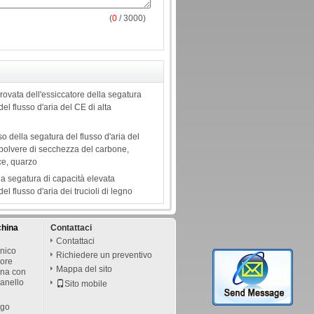
(
0
/ 3000)
rovata dell'essiccatore della segatura
del flusso d'aria del CE di alta
o della segatura del flusso d'aria del
polvere di secchezza del carbone,
ice, quarzo
la segatura di capacità elevata
del flusso d'aria dei trucioli di legno
china
Contattaci
Contattaci
cnico
Richiedere un preventivo
uore
Mappa del sito
ina con
'anello
Sito mobile
ngo