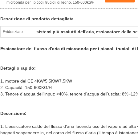
microonda per i piccoli trucioli di legno, 150-600kg/H
Descrizione di prodotto dettagliata
sistemi più asciutti dell'aria
essiccatore della se
Evidenziare:
,
Essiccatore del flusso d'aria di microonda per i piccoli trucioli d
Dettaglio rapido:
1. motore del CE 4KW/5.5KW/7.5KW
2. Capacità: 150-600KG/H
3. Tenore d'acqua dell'input: <40%, tenore d'acqua dell'uscita: 8%~12
Descrizione:
1. L'essiccatore caldo del flusso d'aria facendo uso del vapore ad alta ve
bagnati sospendere in, nel corso del flusso d'aria (il tempo è istantane