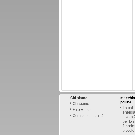
Chi siamo
macchine
pallina
Chi siamo
La pall
Fatory Tour
energia
Controllo di qualità
lavora
per lo 
fabbric
piccolo