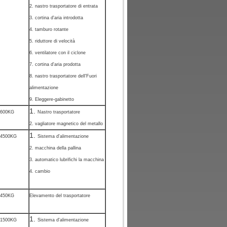
2. nastro trasportatore di entrata
3. cortina d'aria introdotta
4. tamburo rotante
5. riduttore di velocità
6. ventilatore con il ciclone
7. cortina d'aria prodotta
8. nastro trasportatore dell'Fuori
alimentazione
9. Eleggere-gabinetto
1.
600KG
Nastro trasportatore
2. vagliatore magnetico del metallo
1.
4500KG
Sistema d'alimentazione
2. macchina della pallina
3. automatico lubrifichi la macchina
4. cambio
450KG
Elevamento del trasportatore
1.
1500KG
Sistema d'alimentazione