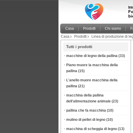
In
Fo
bi
Casa
Prodotti
Chi siamo
F
Casa
Prodotti
Linea di produzione di leg
Tutti i prodotti
macchine di legno della pallina
(33)
Piano muore la macchina della
pallina
(15)
L'anello muore macchina della
pallina
(21)
macchina della pallina
dell'alimentazione animale
(23)
pallina che fa macchina
(10)
mulino di pellet di legno
(10)
macchina di scheggia di legno
(13)