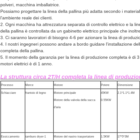
polveri, macchina imballatrice.
Possiamo progettare la linea della pallina più adatta secondo i materiali 
l'ambiente reale dei clienti.
2. Ogni macchina ha attrezzatura separata di controllo elettrico e la l
della pallina è controllata da un gabinetto elettrico principale che inoltr
3. Ci saranno lavoratori di bisogno 4-6 per azionare la linea di produzi
4. I nostri ingegneri possono andare a bordo guidare l'installazione del
completa della pallina.
5. Il momento della garanzia per la linea di produzione completa è di 3
motori elettrici è di 1 anno.
La struttura circa 2T/H completa la linea di produzio
Processo
Merce
Motore
Potere
Dimensione
Schiacciare
frantoio di legno
Motore principale
45KW
2.1*1.1*1.4M
Motore della valvola della sacca
0.55KW
d'aria
Essiccamento
tamburo dryer-1
Motore del nastro trasportatore
1.5KW
17*5*3M