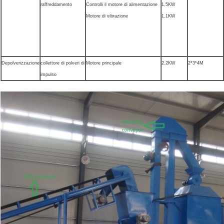
raffreddamento
Controlli il motore di alimentazione
1.5KW
Motore di vibrazione
1.1KW
Depolverizzazione
collettore di polveri di
Motore principale
2.2KW
2*3*4M
impulso