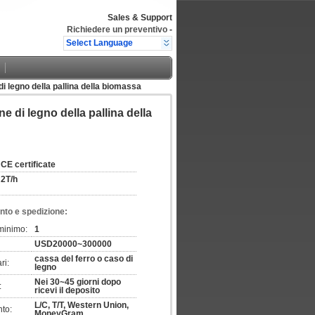
Sales & Support
Richiedere un preventivo
-
Select Language
i legno della pallina della biomassa
e di legno della pallina della
CE certificate
2T/h
nto e spedizione:
 minimo:
1
USD20000~300000
cassa del ferro o caso di
ri:
legno
Nei 30~45 giorni dopo
:
ricevi il deposito
L/C, T/T, Western Union,
to:
MoneyGram