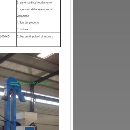
2. sistema di raffreddamento
3. syestem della selezione di
vibrazione
4. fan del progetto
5. ciclone
1000KG
Collettore di polveri di impulso