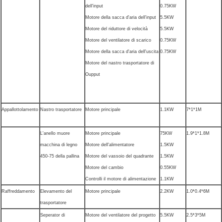
dell'input
0.75KW
Motore della sacca d'aria dell'input
5.5KW
Motore del riduttore di velocità
5.5KW
Motore del ventilatore di scarico
0.75KW
Motore della sacca d'aria dell'uscita
0.75KW
Motore del nastro trasportatore di
Oupput
Appallottolamento
Nastro trasportatore
Motore principale
1.1KW
7*1*1M
L'anello muore
Motore principale
75KW
1.9*1*1.8M
macchina di legno
Motore dell'alimentatore
1.5KW
450-75 della pallina
Motore del vassoio del quadrante
1.5KW
Motore del cambio
0.55KW
Controlli il motore di alimentazione
1.1KW
Raffreddamento
Elevamento del
Motore principale
2.2KW
1.0*0.4*6M
trasportatore
Seperator di
Motore del ventilatore del progetto
5.5KW
2.5*3*5M