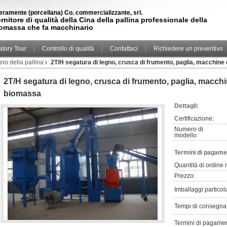
teramente (porcellana) Co. commercializzante, srl.
rnitore di qualità della Cina della pallina professionale della
omassa che fa macchinario
atory Tour
Controllo di qualità
Contattaci
Richiedere un preventivo
no della pallina
2T/H segatura di legno, crusca di frumento, paglia, macchine d
2T/H segatura di legno, crusca di frumento, paglia, macchin
biomassa
Dettagli:
Certificazione:
Numero di
modello:
Termini di pagame
Quantità di ordine
Prezzo:
Imballaggi particola
Tempi di consegna
Termini di pagamen