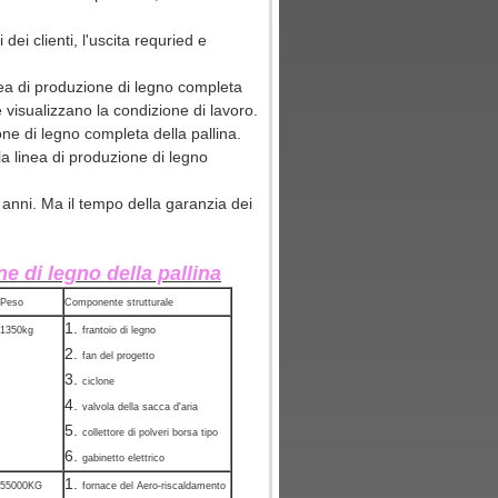
dei clienti, l'uscita requried e
inea di produzione di legno completa
e visualizzano la condizione di lavoro.
one di legno completa della pallina.
la linea di produzione di legno
 anni. Ma il tempo della garanzia dei
ne di legno della pallina
Peso
Componente strutturale
1.
1350kg
frantoio di legno
2.
fan del progetto
3.
ciclone
4.
valvola della sacca d'aria
5.
collettore di polveri borsa tipo
6.
gabinetto elettrico
1.
55000KG
fornace del Aero-riscaldamento