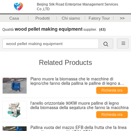
Beijing Silk Road Enterprise Management Services
Co.,LTD
Casa
Prodotti
Chi siamo
Fatory Tour
>>
wood pellet making equipment
Qualità
supplier.
(43)
Related Products
Piano muore la biomassa che le macchine di
legno/che fanno della pallina le palline di legno a
casa eleggono con comando a motore
Richiesta ora
l'anello orizzontale 90KW muore palline di legno
della biomassa della segatura che fanno la macchina
Richiesta ora
Pallina vuota del mazzo EFB della frutta che fa linea